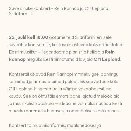
Suve ainuke kontsert - Rein Rannap ja Ott Lepland
Siidrifarmis
25. juulil kell 18.00
ootame teid Siidrifarmi erilisele
suveõhtu kontserdile, kus lavale astuvad kaks armastatud
Eesti muusikut — legendaarne pianist ja helilooja
Rein
Rannap
ning üks Eesti hinnatumaid lauljaid
Ott Lepland
.
Kontserdil kõlavad Rein Rannapi mitmekülgse loomingu
kaunimad ja armastatuimad palad, mis saavad uue kõla
Ott Leplandi hingestatud ja võimsa vokaalse esituse
kaudu. See on õhtu täis emotsioone, ajatuid meloodiaid
ja muusikalist kooskõla — ideaalne võimalus nautida Eesti
muusika paremikku hubases ja omanäolises keskkonnas.
Kontsert toimub Siidrifarmis, maalähedases ja