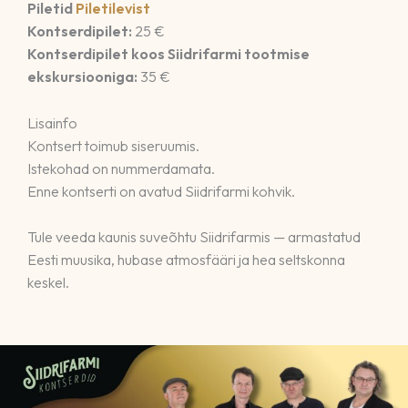
Piletid
Piletilevist
Kontserdipilet:
25 €
Kontserdipilet koos Siidrifarmi tootmise
ekskursiooniga:
35 €
Lisainfo
Kontsert toimub siseruumis.
Istekohad on nummerdamata.
Enne kontserti on avatud Siidrifarmi kohvik.
Tule veeda kaunis suveõhtu Siidrifarmis — armastatud
Eesti muusika, hubase atmosfääri ja hea seltskonna
keskel.