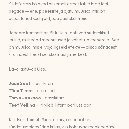
Siidrifarmis kõlavad ansambli armastatud lood läbi
aegade — ehe, poeetiline ja ajatu muusika, mis on
puudutanud kuulajaid juba aastakümneid.
Jääääre kontsert on õhtu, kus kohtuvad südamlikud
laulud, muhedad meenutused ja vahetu lavaenergia. See
on muusika, mis ei vaja liigseid efekte — piisab sõnadest,
kitarridest, heast seltskonnast ja hetkest.
Laval astuvad üles:
Jaan Sööt
– laul, kitarr
Tõnu Timm
– kitarr, laul
Tarvo Jaaksoo
– basskitarr
Teet Velling
– iiri viled, kitarr, perkussioon
Kontsert toimub Siidrifarmis, omanäolises
sündmuspaigas Virla külas, kus kohtuvad maalähedane