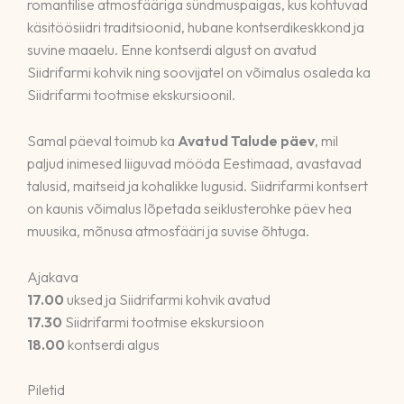
romantilise atmosfääriga sündmuspaigas, kus kohtuvad
käsitöösiidri traditsioonid, hubane kontserdikeskkond ja
suvine maaelu. Enne kontserdi algust on avatud
Siidrifarmi kohvik ning soovijatel on võimalus osaleda ka
Siidrifarmi tootmise ekskursioonil.
Samal päeval toimub ka
Avatud Talude päev
, mil
paljud inimesed liiguvad mööda Eestimaad, avastavad
talusid, maitseid ja kohalikke lugusid. Siidrifarmi kontsert
on kaunis võimalus lõpetada seiklusterohke päev hea
muusika, mõnusa atmosfääri ja suvise õhtuga.
Ajakava
17.00
uksed ja Siidrifarmi kohvik avatud
17.30
Siidrifarmi tootmise ekskursioon
18.00
kontserdi algus
Piletid