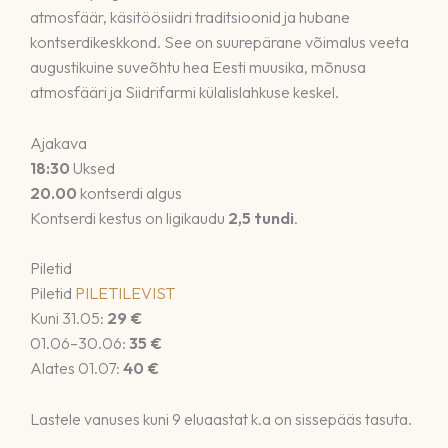
atmosfäär, käsitöösiidri traditsioonid ja hubane
kontserdikeskkond. See on suurepärane võimalus veeta
augustikuine suveõhtu hea Eesti muusika, mõnusa
atmosfääri ja Siidrifarmi külalislahkuse keskel.
Ajakava
18:30
Uksed
20.00
kontserdi algus
Kontserdi kestus on ligikaudu
2,5 tundi
.
Piletid
Piletid
PILETILEVIST
Kuni 31.05:
29 €
01.06–30.06:
35 €
Alates 01.07:
40 €
Lastele vanuses kuni 9 eluaastat k.a on sissepääs tasuta.